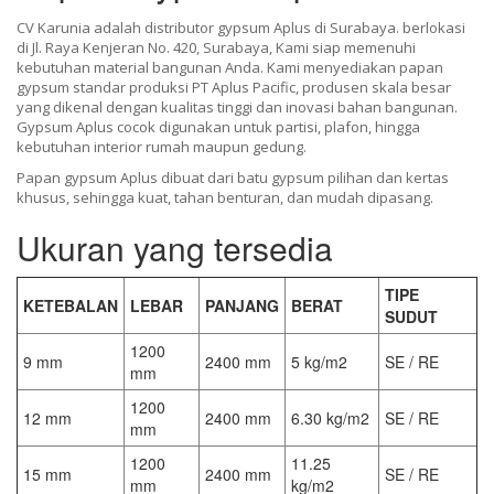
CV Karunia adalah distributor gypsum Aplus di Surabaya. berlokasi
di Jl. Raya Kenjeran No. 420, Surabaya, Kami siap memenuhi
kebutuhan material bangunan Anda. Kami menyediakan papan
gypsum standar produksi PT Aplus Pacific, produsen skala besar
yang dikenal dengan kualitas tinggi dan inovasi bahan bangunan.
Gypsum Aplus cocok digunakan untuk partisi, plafon, hingga
kebutuhan interior rumah maupun gedung.
Papan gypsum Aplus dibuat dari batu gypsum pilihan dan kertas
khusus, sehingga kuat, tahan benturan, dan mudah dipasang.
Ukuran yang tersedia
TIPE
KETEBALAN
LEBAR
PANJANG
BERAT
SUDUT
1200
9 mm
2400 mm
5 kg/m2
SE / RE
mm
1200
12 mm
2400 mm
6.30 kg/m2
SE / RE
mm
1200
11.25
15 mm
2400 mm
SE / RE
mm
kg/m2