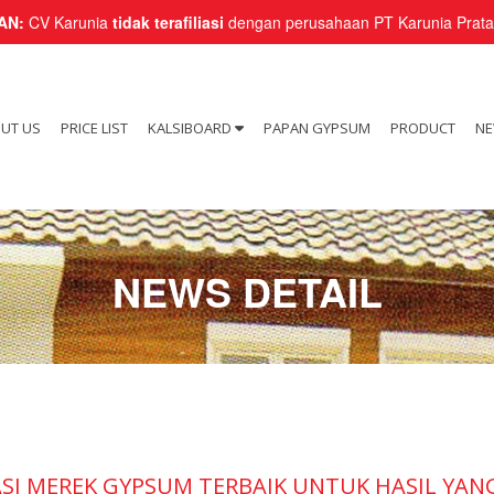
AN:
CV Karunia
tidak terafiliasi
dengan perusahaan PT Karunia Pratam
UT US
PRICE LIST
KALSIBOARD
PAPAN GYPSUM
PRODUCT
N
NEWS DETAIL
I MEREK GYPSUM TERBAIK UNTUK HASIL YA