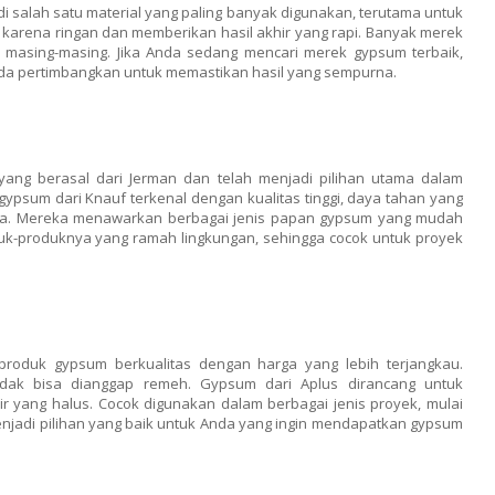
i salah satu material yang paling banyak digunakan, terutama untuk
l karena ringan dan memberikan hasil akhir yang rapi. Banyak merek
masing-masing. Jika Anda sedang mencari merek gypsum terbaik,
da pertimbangkan untuk memastikan hasil yang sempurna.
ng berasal dari Jerman dan telah menjadi pilihan utama dalam
gypsum dari Knauf terkenal dengan kualitas tinggi, daya tahan yang
inya. Mereka menawarkan berbagai jenis papan gypsum yang mudah
oduk-produknya yang ramah lingkungan, sehingga cocok untuk proyek
oduk gypsum berkualitas dengan harga yang lebih terjangkau.
tidak bisa dianggap remeh. Gypsum dari Aplus dirancang untuk
yang halus. Cocok digunakan dalam berbagai jenis proyek, mulai
menjadi pilihan yang baik untuk Anda yang ingin mendapatkan gypsum