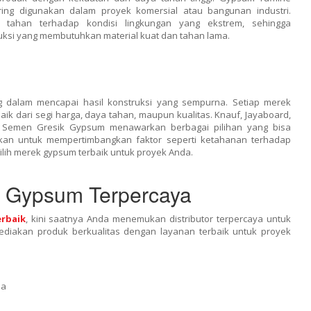
ring digunakan dalam proyek komersial atau bangunan industri.
 tahan terhadap kondisi lingkungan yang ekstrem, sehingga
uksi yang membutuhkan material kuat dan tahan lama.
g dalam mencapai hasil konstruksi yang sempurna. Setiap merek
ik dari segi harga, daya tahan, maupun kualitas. Knauf, Jayaboard,
an Semen Gresik Gypsum menawarkan berbagai pilihan yang bisa
kan untuk mempertimbangkan faktor seperti ketahanan terhadap
h merek gypsum terbaik untuk proyek Anda.
r Gypsum Terpercaya
rbaik
, kini saatnya Anda menemukan distributor terpercaya untuk
diakan produk berkualitas dengan layanan terbaik untuk proyek
ia