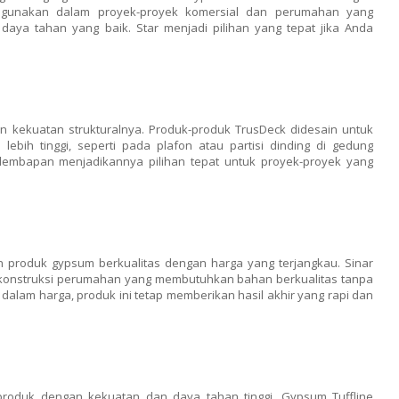
digunakan dalam proyek-proyek komersial dan perumahan yang
aya tahan yang baik. Star menjadi pilihan yang tepat jika Anda
 kekuatan strukturalnya. Produk-produk TrusDeck didesain untuk
ebih tinggi, seperti pada plafon atau partisi dinding di gedung
elembapan menjadikannya pilihan tepat untuk proyek-proyek yang
produk gypsum berkualitas dengan harga yang terjangkau. Sinar
k konstruksi perumahan yang membutuhkan bahan berkualitas tanpa
alam harga, produk ini tetap memberikan hasil akhir yang rapi dan
roduk dengan kekuatan dan daya tahan tinggi. Gypsum Tuffline