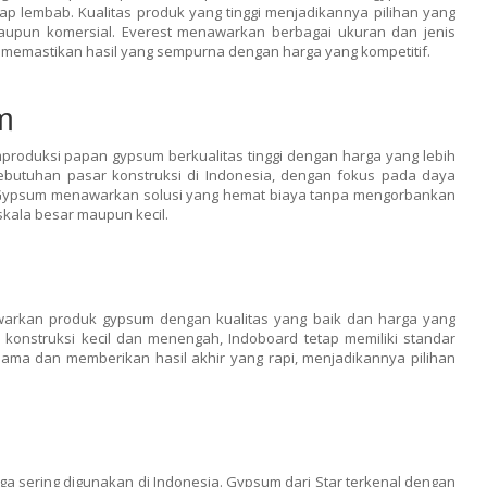
ap lembab. Kualitas produk yang tinggi menjadikannya pilihan yang
upun komersial. Everest menawarkan berbagai ukuran dan jenis
memastikan hasil yang sempurna dengan harga yang kompetitif.
m
roduksi papan gypsum berkualitas tinggi dengan harga yang lebih
kebutuhan pasar konstruksi di Indonesia, dengan fokus pada daya
ypsum menawarkan solusi yang hemat biaya tanpa mengorbankan
skala besar maupun kecil.
arkan produk gypsum dengan kualitas yang baik dan harga yang
k konstruksi kecil dan menengah, Indoboard tetap memiliki standar
lama dan memberikan hasil akhir yang rapi, menjadikannya pilihan
ga sering digunakan di Indonesia. Gypsum dari Star terkenal dengan