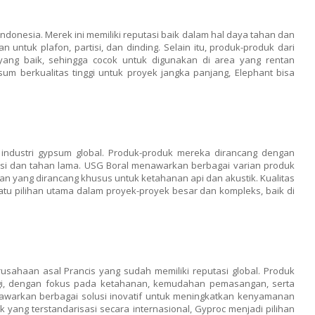
ndonesia. Merek ini memiliki reputasi baik dalam hal daya tahan dan
ntuk plafon, partisi, dan dinding. Selain itu, produk-produk dari
b yang baik, sehingga cocok untuk digunakan di area yang rentan
m berkualitas tinggi untuk proyek jangka panjang, Elephant bisa
industri gypsum global. Produk-produk mereka dirancang dengan
sisi dan tahan lama. USG Boral menawarkan berbagai varian produk
n yang dirancang khusus untuk ketahanan api dan akustik. Kualitas
atu pilihan utama dalam proyek-proyek besar dan kompleks, baik di
usahaan asal Prancis yang sudah memiliki reputasi global. Produk
gi, dengan fokus pada ketahanan, kemudahan pemasangan, serta
warkan berbagai solusi inovatif untuk meningkatkan kenyamanan
 yang terstandarisasi secara internasional, Gyproc menjadi pilihan