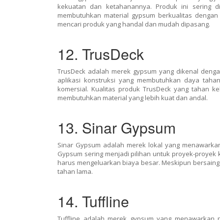
kekuatan dan ketahanannya. Produk ini sering 
membutuhkan material gypsum berkualitas dengan d
mencari produk yang handal dan mudah dipasang.
12. TrusDeck
TrusDeck adalah merek gypsum yang dikenal dengan
aplikasi konstruksi yang membutuhkan daya tahan l
komersial. Kualitas produk TrusDeck yang tahan k
membutuhkan material yang lebih kuat dan andal.
13. Sinar Gypsum
Sinar Gypsum adalah merek lokal yang menawarkan 
Gypsum sering menjadi pilihan untuk proyek-proye
harus mengeluarkan biaya besar. Meskipun bersaing d
tahan lama.
14. Tuffline
Tuffline adalah merek gypsum yang menawarkan p