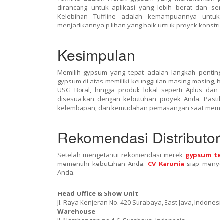
dirancang untuk aplikasi yang lebih berat dan se
Kelebihan Tuffline adalah kemampuannya untuk
menjadikannya pilihan yang baik untuk proyek konstr
Kesimpulan
Memilih gypsum yang tepat adalah langkah pentin
gypsum di atas memiliki keunggulan masing-masing, ba
USG Boral, hingga produk lokal seperti Aplus d
disesuaikan dengan kebutuhan proyek Anda. Pasti
kelembapan, dan kemudahan pemasangan saat memili
Rekomendasi Distributo
Setelah mengetahui rekomendasi merek
gypsum te
memenuhi kebutuhan Anda.
CV Karunia
siap menye
Anda.
Head Office & Show Unit
Jl. Raya Kenjeran No. 420 Surabaya, East Java, Indones
Warehouse