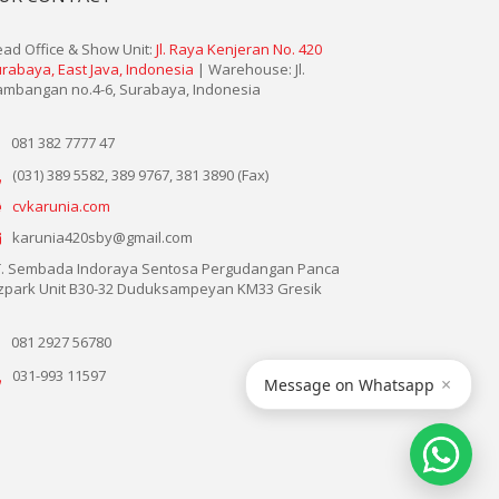
ad Office & Show Unit:
Jl. Raya Kenjeran No. 420
rabaya, East Java, Indonesia
| Warehouse: Jl.
mbangan no.4-6, Surabaya, Indonesia
081 382 7777 47
(031) 389 5582, 389 9767, 381 3890 (Fax)
cvkarunia.com
karunia420sby@gmail.com
. Sembada Indoraya Sentosa Pergudangan Panca
zpark Unit B30-32 Duduksampeyan KM33 Gresik
081 2927 56780
031-993 11597
×
Message on Whatsapp