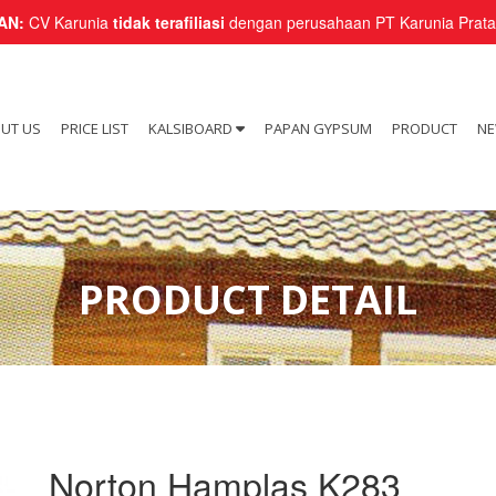
AN:
CV Karunia
tidak terafiliasi
dengan perusahaan PT Karunia Pratam
UT US
PRICE LIST
KALSIBOARD
PAPAN GYPSUM
PRODUCT
N
PRODUCT DETAIL
Norton Hamplas K283