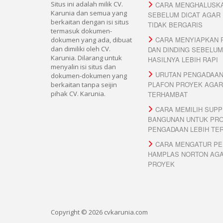
Situs ini adalah milik CV.
CARA MENGHALUSKA
Karunia dan semua yang
SEBELUM DICAT AGAR 
berkaitan dengan isi situs
TIDAK BERGARIS
termasuk dokumen-
CARA MENYIAPKAN 
dokumen yang ada, dibuat
dan dimiliki oleh CV.
DAN DINDING SEBELUM
Karunia. Dilarang untuk
HASILNYA LEBIH RAPI
menyalin isi situs dan
URUTAN PENGADAAN
dokumen-dokumen yang
PLAFON PROYEK AGAR
berkaitan tanpa seijin
pihak CV. Karunia.
TERHAMBAT
CARA MEMILIH SUPP
BANGUNAN UNTUK PR
PENGADAAN LEBIH TE
CARA MENGATUR PE
HAMPLAS NORTON AGAR
PROYEK
Copyright © 2026 cvkarunia.com