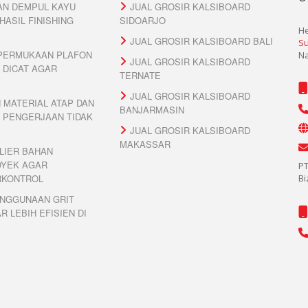
N DEMPUL KAYU
JUAL GROSIR KALSIBOARD
HASIL FINISHING
SIDOARJO
He
JUAL GROSIR KALSIBOARD BALI
Su
PERMUKAAN PLAFON
Na
JUAL GROSIR KALSIBOARD
 DICAT AGAR
TERNATE
JUAL GROSIR KALSIBOARD
 MATERIAL ATAP DAN
BANJARMASIN
 PENGERJAAN TIDAK
JUAL GROSIR KALSIBOARD
MAKASSAR
LIER BAHAN
OYEK AGAR
PT
RKONTROL
Bi
NGGUNAAN GRIT
 LEBIH EFISIEN DI